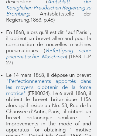
description.
(
Amtsblatt der
Königlichen Preußischen Regierung zu
Bromberg
, Amtsblattstelle der
Regierung,1863, p.46)
En 1868, alors qu'il est dit "auf Paris",
il obtient un brevet allemand pour la
construction de nouvelles machines
pneumatiques (
Verfertigung neuer
pneumatischer Maschinen
) (1868 L-P
27)
Le 14 mars 1868, il dépose un brevet
"Perfectionnements apportés dans
les moyens d'obtenir de la force
motrice"
(FR80034). Le 6 avril 1868, il
obtient le brevet britannique 1156
alors qu'il réside au No. 53, Rue de la
Chaussée d'Antin, Paris, il obtient un
brevet britannique similaire "
Improvements in the mode of and
apparatus for obtaining ' motive
power."—Dated 6th April, 1868. Ce