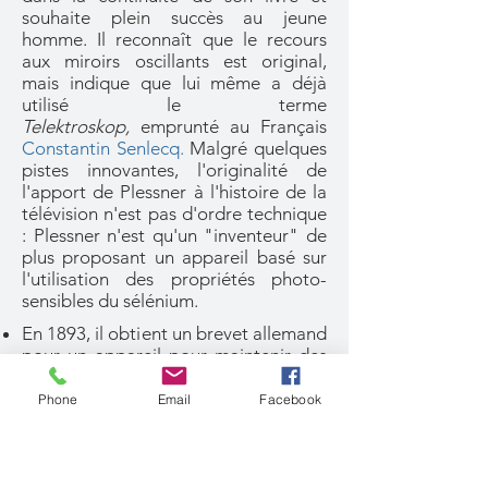
souhaite plein succès au jeune
homme. Il reconnaît que le recours
aux miroirs oscillants est original,
mais indique que lui même a déjà
utilisé le terme
Telektroskop,
emprunté au Français
Constantin Senlecq.
Malgré quelques
pistes innovantes, l'originalité de
l'apport de Plessner à l'histoire de la
télévision n'est pas d'ordre technique
: Plessner n'est qu'un "inventeur" de
plus proposant un appareil basé sur
l'utilisation des propriétés photo-
sensibles du sélénium.
En 1893, il obtient un brevet allemand
pour un appareil pour maintenir des
vêtements, tels que des jupes et
similaires (
Vorrichtung zum Halten der
Phone
Email
Facebook
Kleidungsstücke, wie Röcke und
dergleichen, beim An- und Ausziehen
derselben
, DE78635). et en 1894, un
brevet britannique pour un appareil à