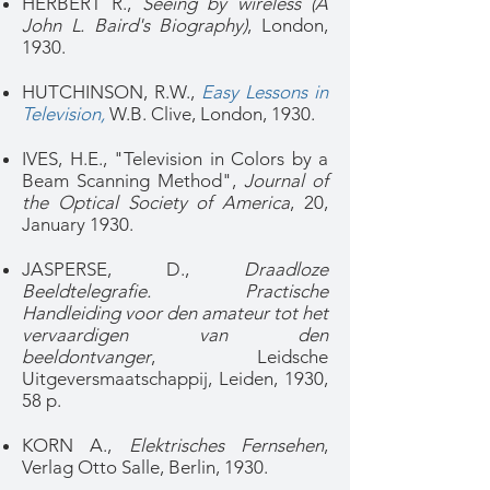
HERBERT R.,
Seeing by wireless (A
John L. Baird's Biography)
, London,
1930.
HUTCHINSON, R.W.,
Easy Lessons in
Television,
W.B. Clive, London, 1930.
IVES, H.E., "Television in Colors by a
Beam Scanning Method",
Journal of
the Optical Society of America
, 20,
January 1930.
JASPERSE, D.,
Draadloze
Beeldtelegrafie. Practische
Handleiding voor den amateur tot het
vervaardigen van den
beeldontvanger
, Leidsche
Uitgeversmaatschappij, Leiden, 1930,
58 p.
KORN A.,
Elektrisches Fernsehen
,
Verlag Otto Salle, Berlin, 1930.