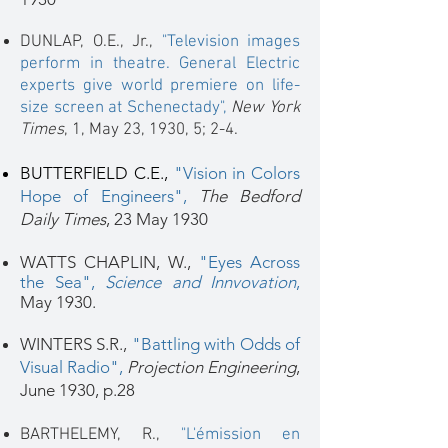
DUNLAP, O.E., Jr.,
"Television images
perform in theatre. General Electric
experts give world premiere on life-
size screen at Schenectady",
New York
Times
, 1, May 23, 1930, 5; 2-4.
BUTTERFIELD C.E.,
"Vision in Colors
Hope of Engineers",
The Bedford
Daily Times
, 23 May 1930
WATTS CHAPLIN, W.,
"Eyes Across
the Sea",
Science and Innvovation
,
May 1930.
WINTERS S.R.,
"Battling with Odds of
Visual Radio",
Projection Engineering
,
June 1930, p.28
BARTHELEMY, R.,
"L'émission en