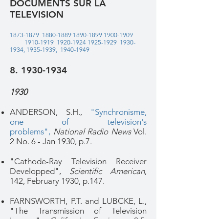
DOCUMENTS SUR LA
TELEVISION
1873-1879
1880-1889
1890-1899
1900-1909
1910-1919
1920-1924
1925-1929
1930-
1934,
1935-1939,
1940-1949
8. 1930-1934
1930
ANDERSON, S.H.,
"Synchronisme,
one of television's
problems",
National Radio News
Vol.
2 No. 6 - Jan 1930, p.7.
"Cathode-Ray Television Receiver
Developped",
Scientific American
,
142, February 1930, p.147.
FARNSWORTH, P.T. and LUBCKE, L.,
"The Transmission of Television