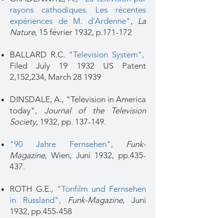
rayons cathodiques. Les récentes
expériences de M. d'Ardenne"
,
La
Nature
, 15 février 1932, p.171-172
BALLARD R.C.
"
Television System"
,
Filed July 19 1932 US Patent
2,152,234, March 28 1939
DINSDALE, A., "Television in America
today",
Journal of the Television
Society
, 1932, pp. 137-149.
"90 Jahre Fernsehen"
,
Funk-
Magazine
, Wien, Juni 1932, pp.435-
437.
ROTH G.E.,
"Tonfilm und Fernsehen
in Russland",
Funk-Magazine
, Juni
1932, pp.455-458