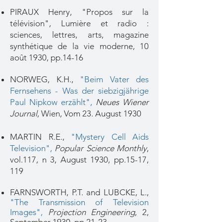
PIRAUX Henry,
"Propos sur la
télévision",
Lumière et radio :
sciences, lettres, arts, magazine
synthétique de la vie moderne, 10
août 1930, pp.14-16
NORWEG, K.H.,
"Beim Vater des
Fernsehens - Was der siebzigjährige
Paul Nipkow erzählt"
,
Neues Wiener
Journal
, Wien, Vom 23. August 1930
MARTIN R.E.,
"Mystery Cell Aids
Television",
Popular Science Monthly
,
vol.117, n 3, August 1930, pp.15-17,
119
FARNSWORTH, P.T. and LUBCKE, L.,
"The Transmission of Television
Images"
,
Projection Engineering
, 2,