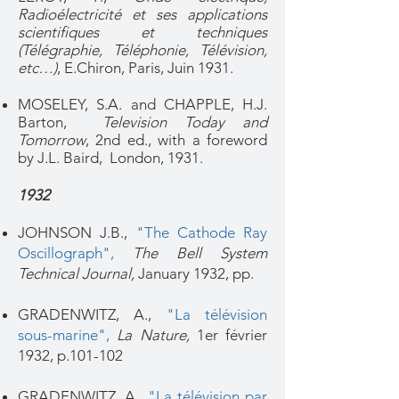
Radioélectricité et ses applications
scientifiques et techniques
(Télégraphie, Téléphonie, Télévision,
etc…)
, E.Chiron, Paris, Juin 1931.
MOSELEY, S.A. and CHAPPLE, H.J.
Barton,
Television Today and
Tomorrow
, 2nd ed., with a foreword
by J.L. Baird, London, 1931.
1932
JOHNSON J.B.,
"The Cathode Ray
Oscillograph",
The Bell System
Technical Journal,
January 1932, pp.
GRADENWITZ, A.,
"La télévision
sous-marine"
,
La Nature,
1er février
1932, p.101-102
GRADENWITZ, A.,
"La télévision par