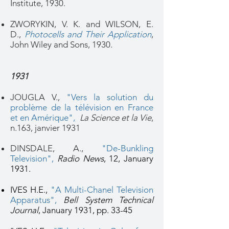
Institute, 1930.
ZWORYKIN, V. K. and WILSON, E.
D.,
Photocells and Their Application
,
John Wiley and Sons, 1930.
1931
JOUGLA V.,
"Vers la solution du
problème de la télévision en France
et en Amérique"
,
La Science et la Vie
,
n.163, janvier 1931
DINSDALE, A.,
"De-Bunkling
Television",
Radio News
, 12, January
1931.
IVES H.E.,
"A Multi-Chanel Television
Apparatus"
,
Bell System Technical
Journal
, January 1931, pp. 33-45