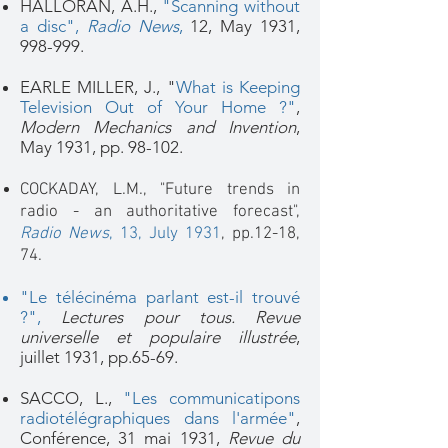
HALLORAN, A.H.,
"Scanning without
a disc",
Radio News
,
12, May 1931,
998-999.
EARLE MILLER, J., "
What is Keeping
Television Out of Your Home ?"
,
Modern Mechanics and Invention
,
May 1931, pp. 98-102.
COCKADAY, L.M., "Future trends in
radio - an authoritative forecast",
Radio News
, 13, July 1931
,
pp.12-18,
74.
"Le télécinéma parlant est-il trouvé
?",
Lectures pour tous. Revue
universelle et populaire illustrée
,
juillet 1931, pp.65-69.
SACCO, L.,
"Les communicatipons
radiotélégraphiques dans l'armée"
,
Conférence, 31 mai 1931,
Revue du