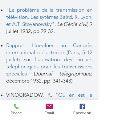
"Le problème de la transmission en
télévision. Les sytèmes Baird, R. Lyon,
et A.T. Stoyanowsky"
,
Le Génie civil,
9
juillet 1932, pp.29-32.
Rapport Hoepfner au Congrès
international d'électricité (Paris, 5-12
juillet) sur l'utilisation des circuits
téléphoniques pour les transmissions
spéciales
(
Journal télégraphique
,
décembre 1932, pp. 341-343)
VINOGRADOW, P.,
"Où en est la
télévision ?"
,
La Science et la Vie
,
septembre 1932, pp. 179-189
Phone
Email
Facebook
HEMARDINQUER, P. ,
"La télévision.
Historique. Principes. Etat actuel"
,
La
Nature
, 15 septembre 1932, pp. 241-