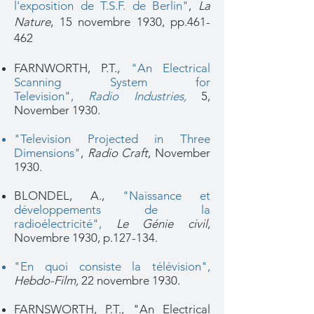
l'exposition de T.S.F. de Berlin"
,
La
Nature
, 15 novembre 1930, pp.461-
462
FARNWORTH, P.T.,
"An Electrical
Scanning System for
Television",
Radio Industries,
5,
November 1930.
"Television Projected in Three
Dimensions"
,
Radio Craft
, November
1930.
BLONDEL, A.,
"Naissance et
développements de la
radioélectricité"
,
Le Génie civil
,
Novembre 1930, p.127-134.
"En quoi consiste la télévision"
,
Hebdo-Film,
22 novembre 1930.
FARNSWORTH, P.T., "An Electrical