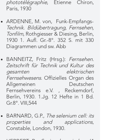
phototélégraphie
, Etienne Chiron,
Paris, 1930
ARDENNE, M. von, Funk-Empfangs-
Technik. Bildübertragung, Fernsehen,
Tonfilm
, Rothgiesser & Diesing, Berlin,
1930 1. Aufl. Gr.-8°. 352 S. mit 330
Diagrammen und sw. Abb
BANNEITZ, Fritz (Hrsg.):
Fernsehen.
Zeitschrift für Technik und Kultur des
gesamten elektrischen
Fernsehwesens
. Offizielles Organ des
Allgemeinen Deutschen
Fernsehvereins e.V. , Reckemdorf,
Berlin, 1930. 1.Jg. 12 Hefte in 1 Bd.
Gr.8°. VIII,544
BARNARD, G.P.,
The selenium cell: its
properties and applications
,
Constable, London, 1930.