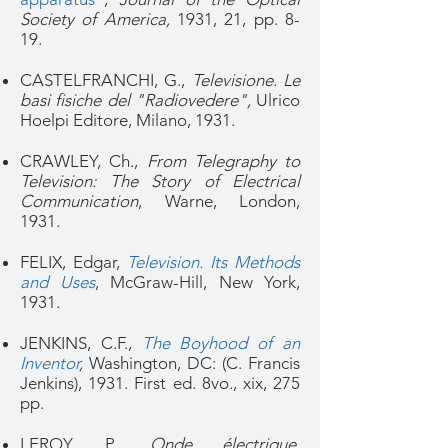
Society of America,
1931, 21, pp. 8-
19.
CASTELFRANCHI, G.,
Televisione. Le
basi fisiche del "Radiovedere",
Ulrico
Hoelpi Editore, Milano, 1931.
CRAWLEY, Ch.,
From Telegraphy to
Television: The Story of Electrical
Communication
, Warne, London,
1931.
FELIX, Edgar,
Television. Its Methods
and Uses
, McGraw-Hill, New York,
1931.
JENKINS, C.F.,
The Boyhood of an
Inventor
,
Washington, DC: (C. Francis
Jenkins), 1931. First ed. 8vo., xix, 275
pp.
LEROY, P.,
Onde électrique,