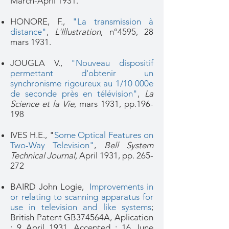
March-April 1931.
HONORE, F.,
"La transmission à
distance"
,
L'Illustration
, n°4595, 28
mars 1931.
JOUGLA V.,
"Nouveau dispositif
permettant d'obtenir un
synchronisme rigoureux au 1/10 000e
de seconde près en télévision"
,
La
Science et la Vie
, mars 1931, pp.196-
198
IVES H.E., "
Some Optical Features on
Two-Way Television"
,
Bell System
Technical Journal,
April 1931, pp. 265-
272
BAIRD John Logie,
Improvements in
or relating to scanning apparatus for
use in television and like systems
;
British Patent GB374564A, Aplication
: 9 April 1931, Accepted : 16 June