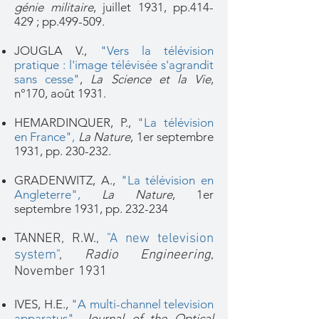
génie militaire
, juillet 1931, pp.414-
429 ; pp.499-509.
JOUGLA V.,
"Vers la télévision
pratique : l'image télévisée s'agrandit
sans cesse"
,
La Science et la Vie
,
n°170, août 1931.
HEMARDINQUER, P.,
"La télévision
en France"
,
La Nature
, 1er septembre
1931, pp. 230-232.
GRADENWITZ, A.,
"La télévision en
Angleterre"
,
La Nature
, 1er
septembre 1931, pp. 232-234
TANNER, R.W.,
"A new television
system"
,
Radio Engineering
,
November 1931
IVES, H.E.,
"A multi-channel television
apparatus"
,
Journal of the Optical