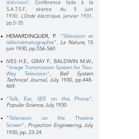
télévision"
,
Conférence faite à la
S.A.T.S.F., séance du 5 juin
1930,
L'Onde électrique
, janvier 1931,
pp.5-35
HEMARDINQUER, P.
"Télévision et
télécinématographie"
,
La Nature
, 15
juin 1930, pp.556-560
IVES H.E., GRAY F., BALDWIN M.W.,
"Image Transmission System for Two-
Way Television"
,
Bell System
Technical Journal
, July 1930, pp.448-
469.
"Talk, Ear, SEE on this Phone"
,
Popular Science,
July 1930
"Television on the Theatre
Screen",
Projection Engineering,
July
1930, pp. 23-24