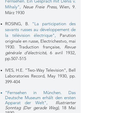
Fernsehen. Ein Gespräch mit Dénis v.
Mihaly",
Neue Freie Press
, Wien, 9.
März 1930
ROSING, B.
"La participation des
savants russes au développement de
la télévision électrique"
,
Parution
originale en russe, Electrichestvo, mai
1930. Traduction française,
Revue
générale d'électricité
, 6 avril 1932,
pp.507-515
IVES, H.E.
"Two-Way Television"
, Bell
Laboratories Record, May 1930, pp.
399-404
"Fernsehen in München. Das
Deutsche Museum erhält den ersten
Apparat der Welt",
Illustrierter
Sonntag (Der gerade Weg)
, 18 Mai
1930