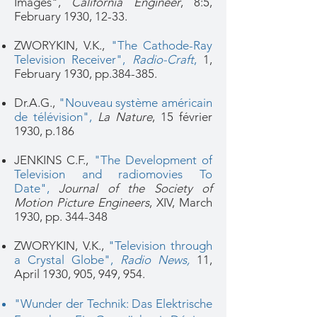
Images",
California Engineer
, 8:5,
February 1930, 12-33.
ZWORYKIN, V.K.,
"The Cathode-Ray
Television Receiver",
Radio-Craft
,
1,
February 1930, pp.384-385.
Dr.A.G.,
"Nouveau système américain
de télévision"
,
La Nature
, 15 février
1930, p.186
JENKINS C.F.,
"The Development of​
Television and radiomovies To
Date"
,
Journal of the Society of
Motion Picture Engineers
, XIV, March
1930, pp. 344-348
ZWORYKIN, V.K.,
"Television through
a Crystal Globe",
Radio News
,
11,
April 1930, 905, 949, 954.
"Wunder der Technik: Das Elektrische