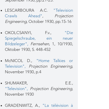
September 1930, pp.21-23.
LESCARBOURA A.C.
"Television
Crawls Ahead
"
,
Projection
Engineering
, October 1930, pp.15-16
OKOLCSANYI, F.v.,
"Die
Spiegelschraube, ein neuer
Bildzeleger"
,
Fernsehen
, 1, 10/1930,
Oktober 1930, S. 448-452
McNICOL D.,
"Home Talkies or
Television"
,
Projection Engineering
,
November 1930, p.4
SHUMAKER, E.E.,
"Television"
,
Projection Engineering
,
November 1930
GRADENWITZ, A.,
"La télévision à