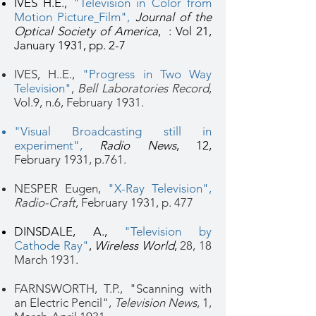
IVES H.E.,
"Television in Color from
Motion Picture
Film",
Journal of the
Optical Society of America
, : Vol 21,
January 1931, pp. 2-7
IVES, H..E.,
"Progress in Two Way
Television"
,
Bell Laboratories Record
,
Vol.9, n.6, February 1931.
"Visual Broadcasting still in
experiment",
Radio News
, 12,
February 1931, p.761.
NESPER Eugen,
"X-Ray Television"
,
Radio-Craft
, February 1931, p. 477
DINSDALE, A.,
"Television by
Cathode Ray"
,
Wireless World
,
28, 18
March 1931.
FARNSWORTH, T.P., "Scanning with
an Electric Pencil",
Television News
, 1,